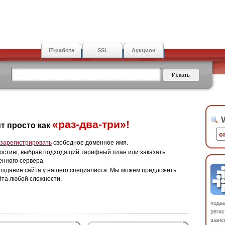
IT-работа
SSL
Аукцион
W
«раз-два-три»!
т просто как
зарегистрировать
свободное доменное имя.
остинг, выбрав подходящий тарифный план или заказать
енного сервера.
оздание сайта у нашего специалиста. Мы можем предложить
йта любой сложности.
пода
регис
шанс