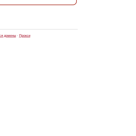
ся домены
·
Прокси