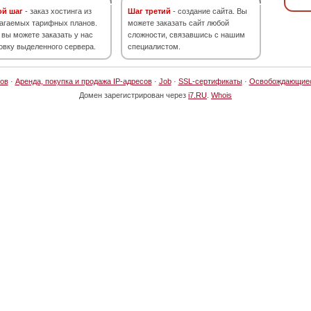
ой шаг
- заказ хостинга из
Шаг третий
- создание сайта. Вы
агаемых тарифных планов.
можете заказать сайт любой
 вы можете заказать у нас
сложности, связавшись с нашим
овку выделенного сервера.
специалистом.
ов
·
Аренда, покупка и продажа IP-адресов
·
Job
·
SSL-сертификаты
·
Освобождающие
Домен зарегистрирован через
i7.RU
.
Whois