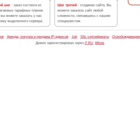
ой шаг
- заказ хостинга из
Шаг третий
- создание сайта. Вы
агаемых тарифных планов.
можете заказать сайт любой
 вы можете заказать у нас
сложности, связавшись с нашим
овку выделенного сервера.
специалистом.
ов
·
Аренда, покупка и продажа IP-адресов
·
Job
·
SSL-сертификаты
·
Освобождающие
Домен зарегистрирован через
i7.RU
.
Whois