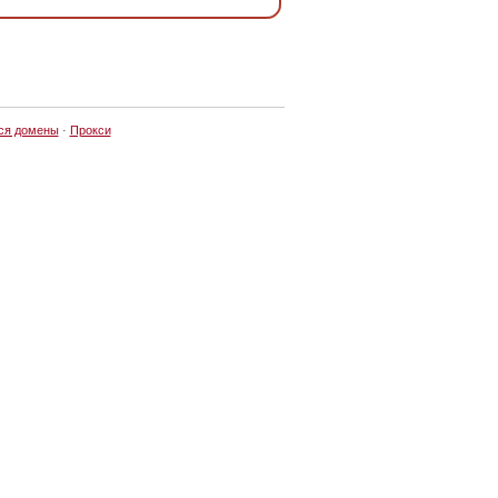
ся домены
·
Прокси