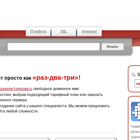
IT-работа
SSL
Аукцион
W
«раз-два-три»!
т просто как
зарегистрировать
свободное доменное имя.
остинг, выбрав подходящий тарифный план или заказать
енного сервера.
оздание сайта у нашего специалиста. Мы можем предложить
йта любой сложности.
пода
регис
шанс