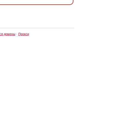
ся домены
·
Прокси