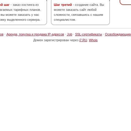
ой шаг
- заказ хостинга из
Шаг третий
- создание сайта. Вы
агаемых тарифных планов.
можете заказать сайт любой
 вы можете заказать у нас
сложности, связавшись с нашим
овку выделенного сервера.
специалистом.
ов
·
Аренда, покупка и продажа IP-адресов
·
Job
·
SSL-сертификаты
·
Освобождающие
Домен зарегистрирован через
i7.RU
.
Whois