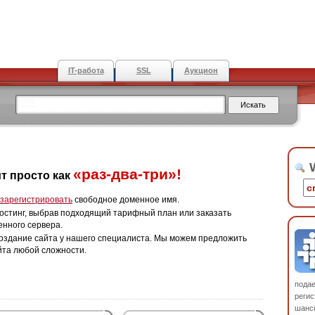
IT-работа
SSL
Аукцион
W
«раз-два-три»!
т просто как
зарегистрировать
свободное доменное имя.
остинг, выбрав подходящий тарифный план или заказать
енного сервера.
оздание сайта у нашего специалиста. Мы можем предложить
йта любой сложности.
пода
регис
шанс