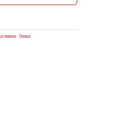
ся домены
·
Прокси