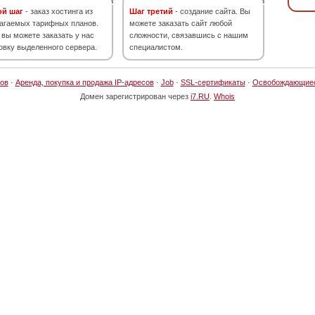
ой шаг
- заказ хостинга из
Шаг третий
- создание сайта. Вы
агаемых тарифных планов.
можете заказать сайт любой
 вы можете заказать у нас
сложности, связавшись с нашим
овку выделенного сервера.
специалистом.
ов
·
Аренда, покупка и продажа IP-адресов
·
Job
·
SSL-сертификаты
·
Освобождающие
Домен зарегистрирован через
i7.RU
.
Whois