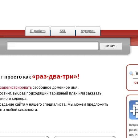
IT-работа
SSL
Аукцион
W
«раз-два-три»!
т просто как
зарегистрировать
свободное доменное имя.
остинг, выбрав подходящий тарифный план или заказать
енного сервера.
оздание сайта у нашего специалиста. Мы можем предложить
йта любой сложности.
пода
регис
шанс